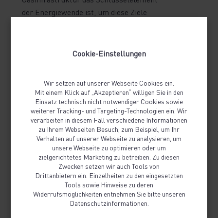
der Energiewende ist, um diese Ziele
nicht nur ökologisch, sondern auch
schnell, ökonomisch und sozial zu
erreichen.
Cookie-Einstellungen
Wir setzen auf unserer Webseite Cookies ein.
Mit einem Klick auf „Akzeptieren“ willigen Sie in den
Einsatz technisch nicht notwendiger Cookies sowie
weiterer Tracking- und Targeting-Technologien ein. Wir
verarbeiten in diesem Fall verschiedene Informationen
Treibhausgasneutralität
zu Ihrem Webseiten Besuch, zum Beispiel, um Ihr
Verhalten auf unserer Webseite zu analysieren, um
unsere Webseite zu optimieren oder um
zielgerichtetes Marketing zu betreiben. Zu diesen
Methanemissionen
Zwecken setzen wir auch Tools von
Drittanbietern ein. Einzelheiten zu den eingesetzten
Tools sowie Hinweise zu deren
Widerrufsmöglichkeiten entnehmen Sie bitte unseren
H2-Transformation
Datenschutzinformationen.