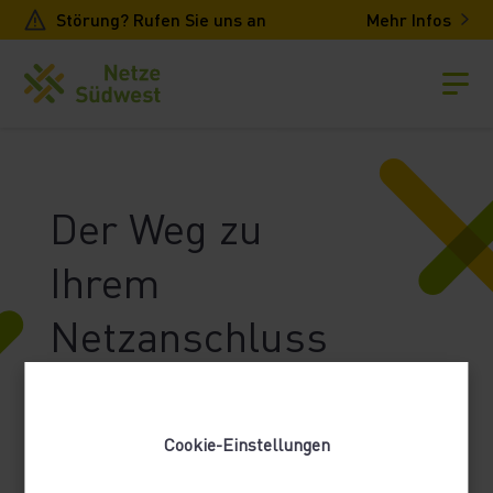
Störung? Rufen Sie uns an
Mehr Infos
Der Weg zu
Ihrem
Netzanschluss
Sie möchten einen Gashausanschluss
legen lassen? Mit kluger Planung
Cookie-Einstellungen
können Sie einfach und bequem Zeit und
Geld sparen.