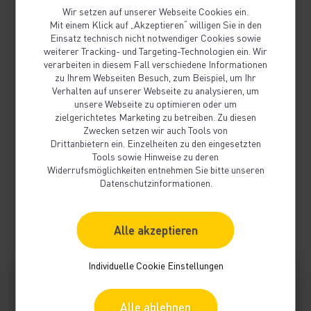
Wir setzen auf unserer Webseite Cookies ein.
Mit einem Klick auf „Akzeptieren“ willigen Sie in den
Einsatz technisch nicht notwendiger Cookies sowie
weiterer Tracking- und Targeting-Technologien ein. Wir
verarbeiten in diesem Fall verschiedene Informationen
zu Ihrem Webseiten Besuch, zum Beispiel, um Ihr
Verhalten auf unserer Webseite zu analysieren, um
1. Bestandsaufnahme
unsere Webseite zu optimieren oder um
zielgerichtetes Marketing zu betreiben. Zu diesen
Bin ich bereits erschlossen- liegt eine Erdgasleitung in der
Zwecken setzen wir auch Tools von
Drittanbietern ein. Einzelheiten zu den eingesetzten
Nähe meines Grundstücks? Ob wir unser Netz erweitern
Tools sowie Hinweise zu deren
müssen oder ob wir Sie direkt an unser Netz anschließen
Widerrufsmöglichkeiten entnehmen Sie bitte unseren
können, erfahren Sie unter Planauskunft .
Datenschutzinformationen.
Zuständigkeiten Netze Südwest.pdf
PDF
Alle akzeptieren
Individuelle Cookie Einstellungen
Alle ablehnen