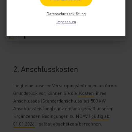
Datenschutzerklärung
Impressum
2. Anschlusskosten
Liegt eine unserer Versorgungsleitungen an ihrem
Grundstück vor, können Sie die
Kosten
ihres
Anschlusses (Standardanschluss bis 500 kW
Anschlussleistung) ganz einfach gemäß unseren
Ergänzenden Bedingungen zu NDAV (
gültig ab
01.01.2026
) selbst abschätzen/berechnen.